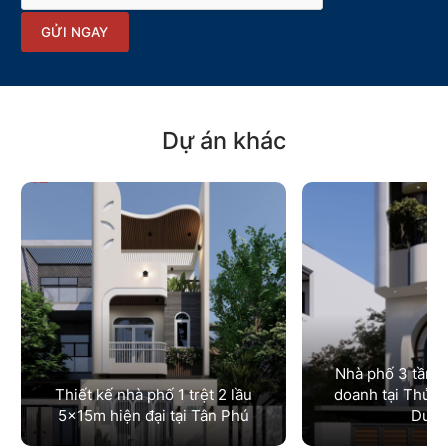
GỬI NGAY
Dự án khác
Nhà phố 3 tầng 
Thiết kế nhà phố 1 trệt 2 lầu
doanh tại Thủ D
5x15m hiện đại tại Tân Phú
Dươ