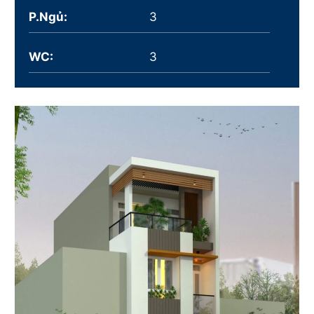
P.Ngủ:
3
WC:
3