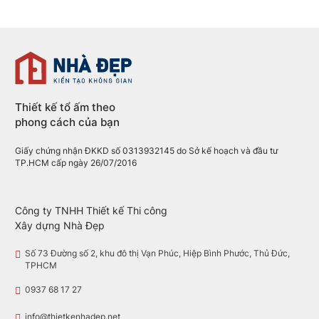
Thiết kế nhà phố 1
Nhà phố 3 tầng
trệt 2 lầu 5x15m hiện
hợp kinh doanh
đại tại Tân Phú
Thủ Dầu Một, 
Dương
Chủ đầu tư
Quy mô
Diện tích
Chị Thy
1 trệt, 2 lầu
5mx15m
Chủ đầu tư
Quy mô
Thiết kế tổ ấm theo
Anh Hiền
1 trệt, 1
phong cách của bạn
lửng, 1 l
Giấy chứng nhận ĐKKD số 0313932145 do Sở kế hoạch và đầu tư
TP.HCM cấp ngày 26/07/2016
Công ty TNHH Thiết kế Thi công
Xây dựng Nhà Đẹp
Số 73 Đường số 2, khu đô thị Vạn Phúc, Hiệp Bình Phước, Thủ Đức,
TPHCM
0937 68 17 27
info@thietkenhadep.net