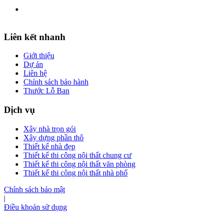
Liên kết nhanh
Giới thiệu
Dự án
Liên hệ
Chính sách bảo hành
Thước Lỗ Ban
Dịch vụ
Xây nhà trọn gói
Xây dựng phần thô
Thiết kế nhà đẹp
Thiết kế thi công nội thất chung cư
Thiết kế thi công nội thất văn phòng
Thiết kế thi công nội thất nhà phố
Chính sách bảo mật
|
Điều khoản sử dụng