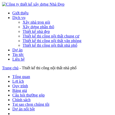
Giới thiệu
Dịch vụ
Xây nhà trọn gói
Xây dựng phần thô
Thiết kế nhà đẹp
Thiết kế thi công nội thất chung cư
Thiết kế thi công nội thất văn phòng
Thiết kế thi công nội thất nhà phố
Dự án
Tin tức
Liên hệ
Trang chủ
-
Thiết kế thi công nội thất nhà phố
Tổng quan
Lợi ích
Quy trình
Bảng giá
Câu hỏi thường gặp
Chính sách
Tại sao chọn chúng tôi
Dự án nổi bật