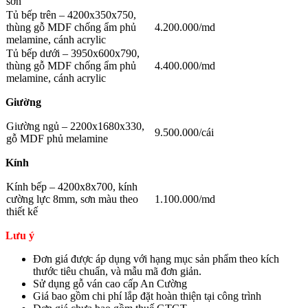
sơn
Tủ bếp trên – 4200x350x750,
thùng gỗ MDF chống ẩm phủ
4.200.000/md
melamine, cánh acrylic
Tủ bếp dưới – 3950x600x790,
thùng gỗ MDF chống ẩm phủ
4.400.000/md
melamine, cánh acrylic
Giường
Giường ngủ – 2200x1680x330,
9.500.000/cái
gỗ MDF phủ melamine
Kính
Kính bếp – 4200x8x700, kính
cường lực 8mm, sơn màu theo
1.100.000/md
thiết kế
Lưu ý
Đơn giá được áp dụng với hạng mục sản phẩm theo kích
thước tiêu chuẩn, và mẫu mã đơn giản.
Sử dụng gỗ ván cao cấp An Cường
Giá bao gồm chi phí lắp đặt hoàn thiện tại công trình