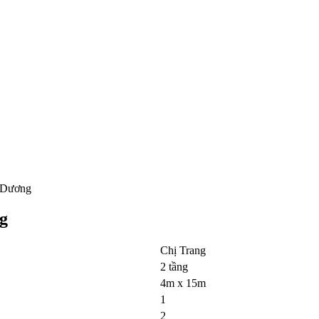
h Dương
g
Chị Trang
2 tầng
4m x 15m
1
2