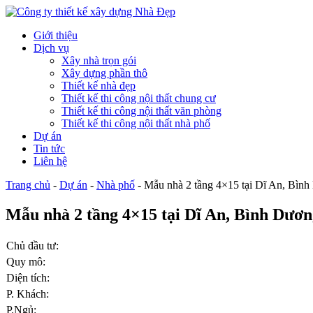
Giới thiệu
Dịch vụ
Xây nhà trọn gói
Xây dựng phần thô
Thiết kế nhà đẹp
Thiết kế thi công nội thất chung cư
Thiết kế thi công nội thất văn phòng
Thiết kế thi công nội thất nhà phố
Dự án
Tin tức
Liên hệ
Trang chủ
-
Dự án
-
Nhà phố
-
Mẫu nhà 2 tầng 4×15 tại Dĩ An, Bìn
Mẫu nhà 2 tầng 4×15 tại Dĩ An, Bình Dươn
Chủ đầu tư:
Quy mô:
Diện tích:
P. Khách:
P.Ngủ: