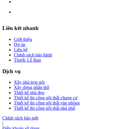
Liên kết nhanh
Giới thiệu
Dự án
Liên hệ
Chính sách bảo hành
Thước Lỗ Ban
Dịch vụ
Xây nhà trọn gói
Xây dựng phần thô
Thiết kế nhà đẹp
Thiết kế thi công nội thất chung cư
Thiết kế thi công nội thất văn phòng
Thiết kế thi công nội thất nhà phố
Chính sách bảo mật
|
Điều khoản sử dụng