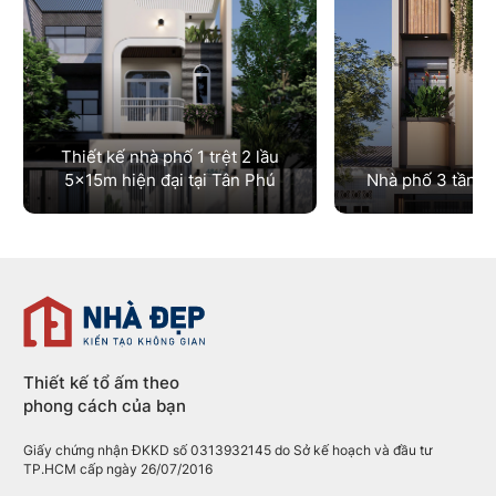
Thiết kế nhà phố 1 trệt 2 lầu
5x15m hiện đại tại Tân Phú
Nhà phố 3 tầng 
Thiết kế nhà phố 1
Nhà phố 3 tần
trệt 2 lầu 5x15m
5×15 hiện đại
hiện đại tại Tân Phú
Chủ đầu tư
Quy mô
Anh Tâm
1 trệt, 2 
Chủ đầu tư
Quy mô
Diện tích
Chị Thy
1 trệt, 2 lầu
5mx15m
Thiết kế tổ ấm theo
phong cách của bạn
Giấy chứng nhận ĐKKD số 0313932145 do Sở kế hoạch và đầu tư
TP.HCM cấp ngày 26/07/2016