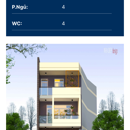
P.Ngủ:
4
WC:
4