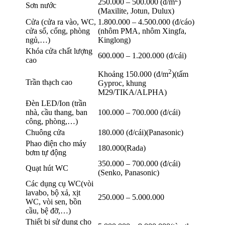
250.000 – 500.000 (đ/m
)
Sơn nước
(Maxilite, Jotun, Dulux)
Cửa (cửa ra vào, WC,
1.800.000 – 4.500.000 (đ/cáo)
cửa sổ, cổng, phòng
(nhôm PMA, nhôm Xingfa,
ngủ,…)
Kinglong)
Khóa cửa chất lượng
600.000 – 1.200.000 (đ/cái)
cao
2
Khoảng 150.000 (đ/m
)(tấm
Trần thạch cao
Gyproc, khung
M29/TIKA/ALPHA)
Đèn LED/Ion (trần
nhà, cầu thang, ban
100.000 – 700.000 (đ/cái)
công, phòng,…)
Chuông cửa
180.000 (đ/cái)(Panasonic)
Phao điện cho máy
180.000(Rada)
bơm tự động
350.000 – 700.000 (đ/cái)
Quạt hút WC
(Senko, Panasonic)
Các dụng cụ WC(vòi
lavabo, bộ xả, xịt
250.000 – 5.000.000
WC, vòi sen, bồn
cầu, bệ đỡ,…)
Thiết bị sử dụng cho