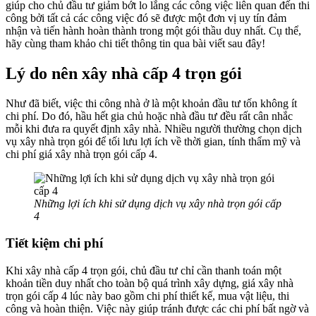
giúp cho chủ đầu tư giảm bớt lo lắng các công việc liên quan đến thi
công bởi tất cả các công việc đó sẽ được một đơn vị uy tín đảm
nhận và tiến hành hoàn thành trong một gói thầu duy nhất. Cụ thể,
hãy cùng tham khảo chi tiết thông tin qua bài viết sau đây!
Lý do nên xây nhà cấp 4 trọn gói
Như đã biết, việc thi công nhà ở là một khoản đầu tư tốn không ít
chi phí. Do đó, hầu hết gia chủ hoặc nhà đầu tư đều rất cân nhắc
mỗi khi đưa ra quyết định xây nhà. Nhiều người thường chọn dịch
vụ xây nhà trọn gói để tối lưu lợi ích về thời gian, tính thẩm mỹ và
chi phí giá xây nhà trọn gói cấp 4.
Những lợi ích khi sử dụng dịch vụ xây nhà trọn gói cấp
4
Tiết kiệm chi phí
Khi xây nhà cấp 4 trọn gói, chủ đầu tư chỉ cần thanh toán một
khoản tiền duy nhất cho toàn bộ quá trình xây dựng, giá xây nhà
trọn gói cấp 4 lúc này bao gồm chi phí thiết kế, mua vật liệu, thi
công và hoàn thiện. Việc này giúp tránh được các chi phí bất ngờ và