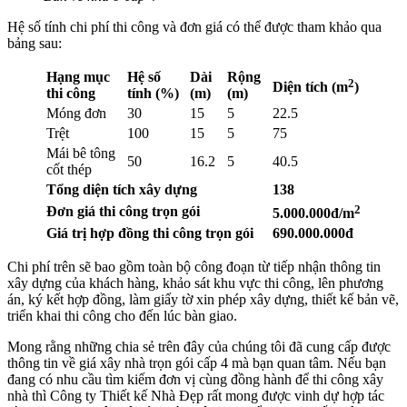
Hệ số tính chi phí thi công và đơn giá có thể được tham khảo qua
bảng sau:
Hạng mục
Hệ số
Dài
Rộng
2
Diện tích (m
)
thi công
tính (%)
(m)
(m)
Móng đơn
30
15
5
22.5
Trệt
100
15
5
75
Mái bê tông
50
16.2
5
40.5
cốt thép
Tổng diện tích xây dựng
138
2
Đơn giá thi công trọn gói
5.000.000đ/m
Giá trị hợp đồng thi công trọn gói
690.000.000đ
Chi phí trên sẽ bao gồm toàn bộ công đoạn từ tiếp nhận thông tin
xây dựng của khách hàng, khảo sát khu vực thi công, lên phương
án, ký kết hợp đồng, làm giấy tờ xin phép xây dựng, thiết kế bản vẽ,
triển khai thi công cho đến lúc bàn giao.
Mong rằng những chia sẻ trên đây của chúng tôi đã cung cấp được
thông tin về giá xây nhà trọn gói cấp 4 mà bạn quan tâm. Nếu bạn
đang có nhu cầu tìm kiếm đơn vị cùng đồng hành để thi công xây
nhà thì Công ty Thiết kế Nhà Đẹp rất mong được vinh dự hợp tác