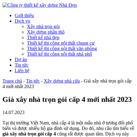
Giới thiệu
Dịch vụ
Xây nhà trọn gói
Xây dựng phần thô
Thiết kế nhà đẹp
Thiết kế thi công nội thất chung cư
Thiết kế thi công nội thất văn phòng
Thiết kế thi công nội thất nhà phố
Dự án
Tin tức
Liên hệ
Trang chủ
-
Tin tức
-
Xây dựng nhà cửa
-
Giá xây nhà trọn gói cấp
4 mới nhất 2023
Giá xây nhà trọn gói cấp 4 mới nhất 2023
14.07.2023
Tại thị trường Việt Nam, nhà cấp 4 là một mẫu nhà ở tương đối phổ
biến và được nhiều hộ gia đình sử dụng. Do đó, nhu cầu tìm hiểu về
giá xây nhà trọn gói cấp 4
cũng rất được quan tâm. Dịch vụ này