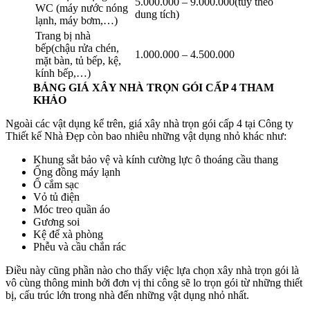
5.000.000 – 9.000.000(tùy theo
WC (máy nước nóng
dung tích)
lạnh, máy bơm,…)
Trang bị nhà
bếp(chậu rửa chén,
1.000.000 – 4.500.000
mặt bàn, tủ bếp, kệ,
kính bếp,…)
BẢNG GIÁ XÂY NHÀ TRỌN GÓI CẤP 4 THAM
KHẢO
Ngoài các vật dụng kể trên, giá xây nhà trọn gói cấp 4 tại Công ty
Thiết kế Nhà Đẹp còn bao nhiêu những vật dụng nhỏ khác như:
Khung sắt bảo vệ và kính cường lực ô thoáng cầu thang
Ống đồng máy lạnh
Ổ cắm sạc
Vỏ tủ điện
Móc treo quần áo
Gương soi
Kệ để xà phòng
Phễu và cầu chắn rác
Điều này cũng phần nào cho thấy việc lựa chọn xây nhà trọn gói là
vô cùng thông minh bởi đơn vị thi công sẽ lo trọn gói từ những thiết
bị, cấu trúc lớn trong nhà đến những vật dụng nhỏ nhất.