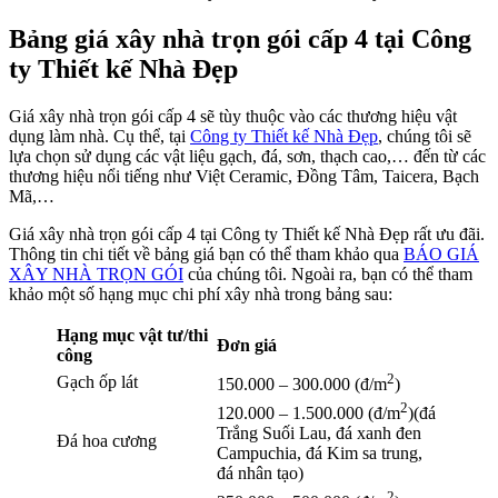
Bảng giá xây nhà trọn gói cấp 4 tại Công
ty Thiết kế Nhà Đẹp
Giá xây nhà trọn gói cấp 4 sẽ tùy thuộc vào các thương hiệu vật
dụng làm nhà. Cụ thể, tại
Công ty Thiết kế Nhà Đẹp
, chúng tôi sẽ
lựa chọn sử dụng các vật liệu gạch, đá, sơn, thạch cao,… đến từ các
thương hiệu nổi tiếng như Việt Ceramic, Đồng Tâm, Taicera, Bạch
Mã,…
Giá xây nhà trọn gói cấp 4 tại Công ty Thiết kế Nhà Đẹp rất ưu đãi.
Thông tin chi tiết về bảng giá bạn có thể tham khảo qua
BÁO GIÁ
XÂY NHÀ TRỌN GÓI
của chúng tôi. Ngoài ra, bạn có thể tham
khảo một số hạng mục chi phí xây nhà trong bảng sau:
Hạng mục vật tư/thi
Đơn giá
công
2
Gạch ốp lát
150.000 – 300.000 (đ/m
)
2
120.000 – 1.500.000 (đ/m
)(đá
Trắng Suối Lau, đá xanh đen
Đá hoa cương
Campuchia, đá Kim sa trung,
đá nhân tạo)
2