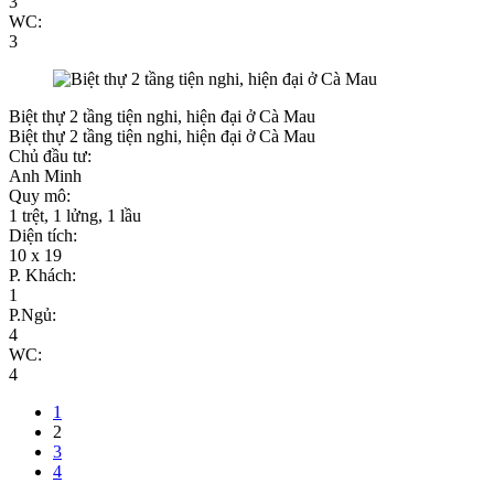
3
WC:
3
Biệt thự 2 tầng tiện nghi, hiện đại ở Cà Mau
Biệt thự 2 tầng tiện nghi, hiện đại ở Cà Mau
Chủ đầu tư:
Anh Minh
Quy mô:
1 trệt, 1 lửng, 1 lầu
Diện tích:
10 x 19
P. Khách:
1
P.Ngủ:
4
WC:
4
1
2
3
4