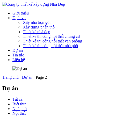
Giới thiệu
Dịch vụ
Xây nhà trọn gói
Xây dựng phần thô
Thiết kế nhà đẹp
Thiết kế thi công nội thất chung cư
Thiết kế thi công nội thất văn phòng
Thiết kế thi công nội thất nhà phố
Dự án
Tin tức
Liên hệ
Trang chủ
-
Dự án
-
Page 2
Dự án
Tất cả
Biệt thự
Nhà phố
Nội thất