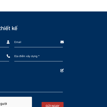
hiết kế
GỬI NGAY