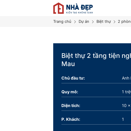
Trang chủ
Dự án
Biệt thự
2 phòn
Biệt thự 2 tầng tiện ng
Mau
Chủ đầu tư:
Anh 
Quy mô:
1 trệ
Diện tích:
10 x
P. Khách:
1