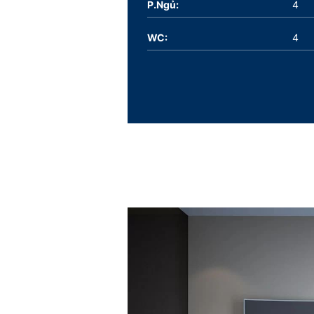
P.Ngủ:
4
WC:
4