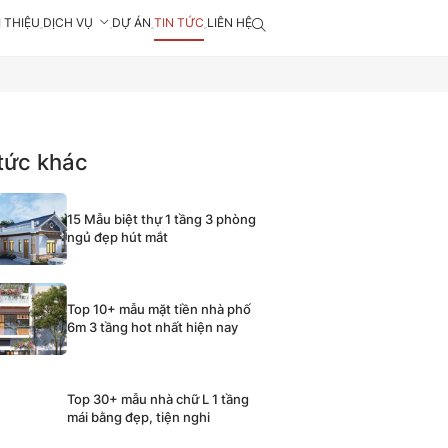
I THIỆU
DỊCH VỤ
DỰ ÁN
TIN TỨC
LIÊN HỆ
 tức khác
15 Mẫu biệt thự 1 tầng 3 phòng
ngủ đẹp hút mắt
Top 10+ mẫu mặt tiền nhà phố
6m 3 tầng hot nhất hiện nay
Top 30+ mẫu nhà chữ L 1 tầng
mái bằng đẹp, tiện nghi