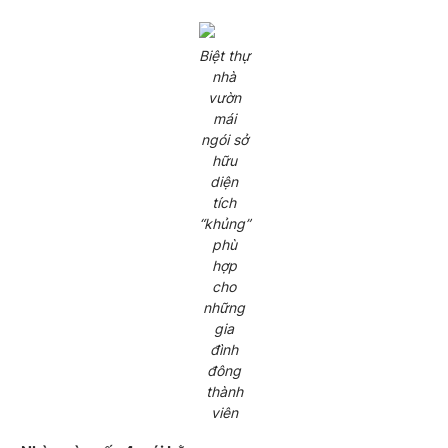
Biệt thự
nhà
vườn
mái
ngói sở
hữu
diện
tích
“khủng”
phù
hợp
cho
những
gia
đình
đông
thành
viên