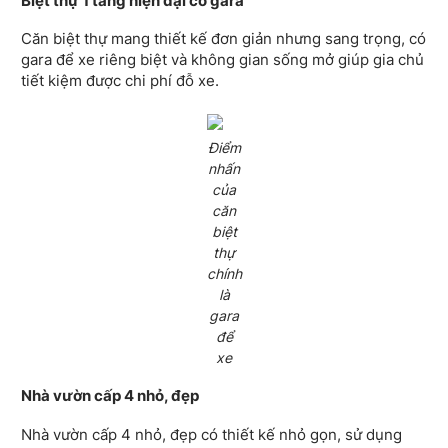
Biệt thự 1 tầng hiện đại có gara
Căn biệt thự mang thiết kế đơn giản nhưng sang trọng, có
gara để xe riêng biệt và không gian sống mở giúp gia chủ
tiết kiệm được chi phí đỗ xe.
Điểm
nhấn
của
căn
biệt
thự
chính
là
gara
để
xe
Nhà vườn cấp 4 nhỏ, đẹp
Nhà vườn cấp 4 nhỏ, đẹp có thiết kế nhỏ gọn, sử dụng