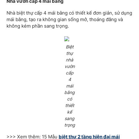
Nhà vườn cấp 4 mái bằng
Nhà biệt thự cấp 4 mái bằng có thiết kế đơn giản, sử dụng
mái bằng, tạo ra không gian sống mở, thoáng đãng và
không kém phần sang trọng.
Biệt
thự
nhà
vườn
cấp
4
mái
bằng
có
thiết
kế
sang
trọng
>>> Xem thêm: 15 Mẫu
biệt thự 2 tầng hiện đại mái