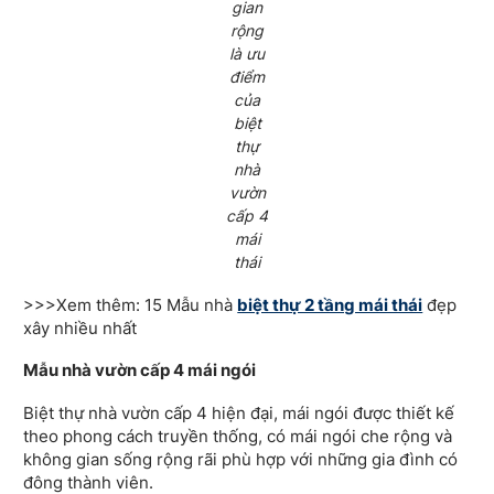
gian
rộng
là ưu
điểm
của
biệt
thự
nhà
vườn
cấp 4
mái
thái
>>>Xem thêm: 15 Mẫu nhà
biệt thự 2 tầng mái thái
đẹp
xây nhiều nhất
Mẫu nhà vườn cấp 4 mái ngói
Biệt thự nhà vườn cấp 4 hiện đại, mái ngói được thiết kế
theo phong cách truyền thống, có mái ngói che rộng và
không gian sống rộng rãi phù hợp với những gia đình có
đông thành viên.