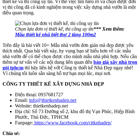
thiết kế và thi công uy tín. Vì thế việc tìm hiểu rõ và chọn được đơn
vị thi công đã có kinh nghiệm trong việc xây dựng nhà vườn là một
điều quan trọng.
Chọn lựa đơn vị thiết kế, thi công uy tín
*** Xem thêm:
Mẫu thiết kế nhà biệt thự 2 tầng 100m2
Trên đây là bài viết 10+ Mẫu nhà vườn đơn giản mà đẹp được yêu
thích nhất. Qua bài viết này, hy vọng bạn sẽ hiểu hơn về các mẫu
nhà vườn để có thể chọn được cho mình mẫu nhà phù hợp. Nếu cần
thêm sự tư vấn về các nội dung liên quan đến
báo giá xây nhà trọn
gói tphcm
thì hãy liên hệ với Công ty thiết kế Nhà Đẹp ngay nhé!
Vì chúng tôi luôn sẵn sàng hỗ trợ bạn mọi lúc, mọi nơi.
CÔNG TY THIẾT KẾ XÂY DỰNG NHÀ ĐẸP
Điện thoại: 0937681727
Email:
info@thietkenhadep.net
Website: thietkenhadep.net
Địa chỉ: Số 73 Đường số 2, khu đô thị Vạn Phúc, Hiệp Bình
Phước, Thủ Đức, TPHCM
Fanpage:
https://www.facebook.com/cttknhadep/
Chia sẻ: