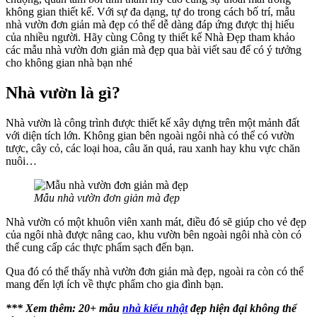
không gian thiết kế. Với sự đa dạng, tự do trong cách bố trí, mẫu
nhà vườn đơn giản mà đẹp có thể dễ dàng đáp ứng được thị hiếu
của nhiều người. Hãy cùng Công ty thiết kế Nhà Đẹp tham khảo
các mẫu nhà vườn đơn giản mà đẹp qua bài viết sau để có ý tưởng
cho không gian nhà bạn nhé
Nhà vườn là gì?
Nhà vườn là công trình được thiết kế xây dựng trên một mảnh đất
với diện tích lớn. Không gian bên ngoài ngôi nhà có thể có vườn
tược, cây cỏ, các loại hoa, câu ăn quả, rau xanh hay khu vực chăn
nuôi…
Mẫu nhà vườn đơn giản mà đẹp
Nhà vườn có một khuôn viên xanh mát, điều đó sẽ giúp cho vẻ đẹp
của ngôi nhà được nâng cao, khu vườn bên ngoài ngôi nhà còn có
thể cung cấp các thực phẩm sạch đến bạn.
Qua đó có thể thấy nhà vườn đơn giản mà đẹp, ngoài ra còn có thể
mang đến lợi ích về thực phẩm cho gia đình bạn.
*** Xem thêm: 20+ mẫu
nhà kiểu nhật
đẹp hiện đại không thể