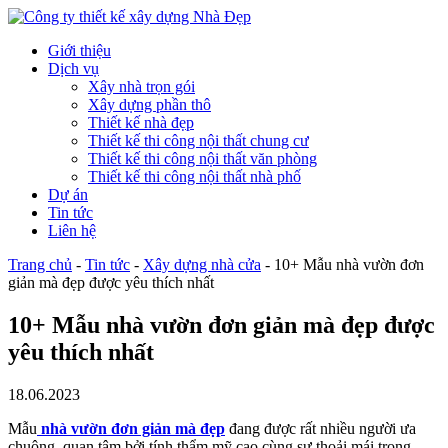
Giới thiệu
Dịch vụ
Xây nhà trọn gói
Xây dựng phần thô
Thiết kế nhà đẹp
Thiết kế thi công nội thất chung cư
Thiết kế thi công nội thất văn phòng
Thiết kế thi công nội thất nhà phố
Dự án
Tin tức
Liên hệ
Trang chủ
-
Tin tức
-
Xây dựng nhà cửa
-
10+ Mẫu nhà vườn đơn
giản mà đẹp được yêu thích nhất
10+ Mẫu nhà vườn đơn giản mà đẹp được
yêu thích nhất
18.06.2023
Mẫu
nhà vườn đơn giản mà đẹp
đang được rất nhiều người ưa
chuộng, quan tâm bởi tính thẩm mỹ cao cùng sự thoải mái trong